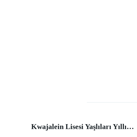
Rapporti di crimini dalla carta assorbente della polizia suburbana del sud, sud-ovest
Kwajalein Lisesi Yaşlıları Yıllık Sokak Boyama Etkinliğinde İz Bırakıyor |Makale |Birleşik Devletler Ordusu