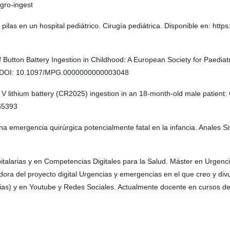
gro-ingest
pilas en un hospital pediátrico. Cirugía pediátrica. Disponible en: htt
utton Battery Ingestion in Childhood: A European Society for Paediatr
ion. DOI: 10.1097/MPG.0000000000003048
a 3 V lithium battery (CR2025) ingestion in an 18-month-old male patient
965393
na emergencia quirúrgica potencialmente fatal en la infancia. Anales S
larias y en Competencias Digitales para la Salud. Máster en Urgencias 
ra del proyecto digital Urgencias y emergencias en el que creo y divu
as) y en Youtube y Redes Sociales. Actualmente docente en cursos de 