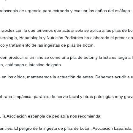
endoscopia de urgencia para extraerla y evaluar los daños del esófago
 rapidez con la que tenemos que actuar solo se aplica a las pilas de bo
nterología, Hepatología y Nutrición Pediátrica ha elaborado el primer 
o y tratamiento de las ingestas de pilas de botón.
producir si un niño se come una pila de botón y la lista es larga a la
ea, estómago e intestino delgado.
o en los oídos, mantenemos la actuación de antes. Debemos acudir a ur
brana timpánica, parálisis de nervio facial y otras patologías muy gr
o, la Asociación española de pediatría nos recomienda:
iles. El peligro de la ingesta de pilas de botón. Asociación Española 