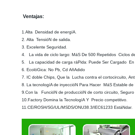
Ventajas:
1.Alta Densidad de energíA.
2. Alta TensióN de salida.
3. Excelente Seguridad.
4. La vida de ciclo largo: MáS De 500 Repetidos Ciclos d
5. La capacidad de carga ráPida: Puede Ser Cargado En 
6. EcolóGica: No Pb, Cd AñAdido
7. IC doble Chips, Que la Lucha contra el cortocircuito, An
8. La tecnologíA de inyeccióN Para Hacer MáS Estable de l
9.Con la FuncióN de produccióN de corto circuito, Seguro 
10.Factory Domina la TecnologíA Y Precio competitivo.
11.CE/ROSH/SG/UL/MSDS/ONU38.3/IEC61233 EstáNdar.