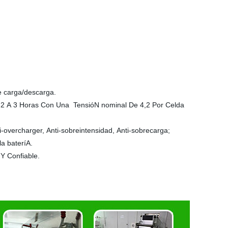
e carga/descarga.
2 A 3 Horas Con Una TensióN nominal De 4,2 Por Celda
ti-overcharger, Anti-sobreintensidad, Anti-sobrecarga;
a bateríA.
Y Confiable.