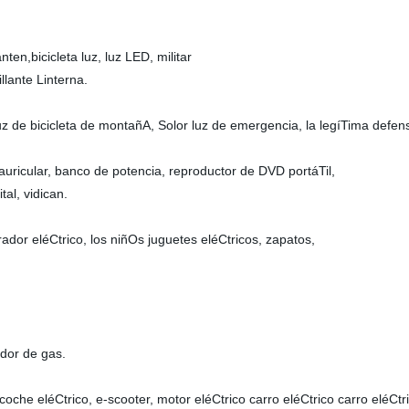
nten,bicicleta luz, luz LED, militar
illante Linterna.
uz de bicicleta de montañA, Solor luz de emergencia, la legíTima defens
 auricular, banco de potencia, reproductor de DVD portáTil,
al, vidican.
ador eléCtrico, los niñOs juguetes eléCtricos, zapatos,
dor de gas.
coche eléCtrico, e-scooter, motor eléCtrico carro eléCtrico carro eléCtr