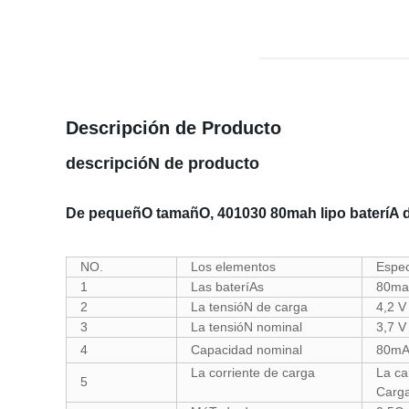
Descripción de Producto
descripcióN de producto
De pequeñO tamañO, 401030 80mah lipo bateríA de
NO.
Los elementos
Espec
1
Las bateríAs
80mah
2
La tensióN de carga
4,2 
3
La tensióN nominal
3,7 V
4
Capacidad nominal
80mA
La corriente de carga
La ca
5
Carg