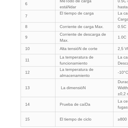
MéTodo de carga
0.5C 
6
estáNdar
hasta
El tiempo de carga
La ca
7
Carga
8
Corriente de carga Max.
0.5C
Corriente de descarga de
9
1.0C
Max.
10
Alta tensióN de corte
2,5 V
La temperatura de
La ca
11
funcionamiento
Desca
La temperatura de
12
-10°C
almacenamiento
Durac
13
La dimensióN
Widt
±0,2 
La ce
14
Prueba de caíDa
fugas
15
El tiempo de ciclo
≥800