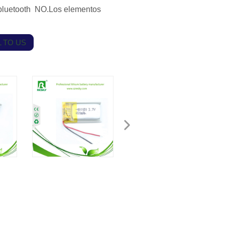
s bluetooth NO.Los elementos
 TO US