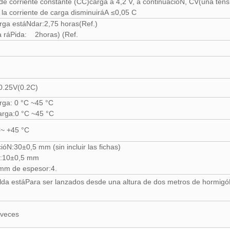
de corriente constante (CC)carga a 4,2 V, a continuacióN, CV(una ten
 la corriente de carga disminuiráA ≤0,05 C
rga estáNdar:2,75 horas(Ref.)
 ráPida: 2horas) (Ref.
0.25V(0.2C)
rga: 0 °C ~45 °C
rga:0 °C ~45 °C
~ +45 °C
ióN:30±0,5 mm (sin incluir las fichas)
h:10±0,5 mm
mm de espesor:4.
lda estáPara ser lanzados desde una altura de dos metros de hormig
 veces