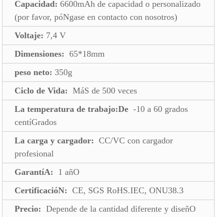
Capacidad:
6600mAh de capacidad o personalizado
(por favor, póNgase en contacto con nosotros)
Voltaje:
7,4 V
Dimensiones:
65*18mm
peso neto:
350g
Ciclo de Vida:
MáS de 500 veces
La temperatura de trabajo:De
-10 a 60 grados
centíGrados
La carga y cargador:
CC/VC con cargador
profesional
GarantíA:
1 añO
CertificacióN:
CE, SGS RoHS.IEC, ONU38.3
Precio:
Depende de la cantidad diferente y diseñO