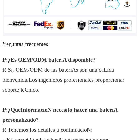
Preguntas frecuentes
P:¿Es OEM/ODM bateríA disponible?
R:Sí, OEM/ODM de las bateríAs son una cáLida
bienvenida.Los ingenieros profesionales proporcionar
soporte téCnico.
P:¿QuéInformacióN necesito hacer una bateríA
personalizado?
R:Tenemos los detalles a continuacióN:
1.El tamañO de la bateríA que necesita en mm.