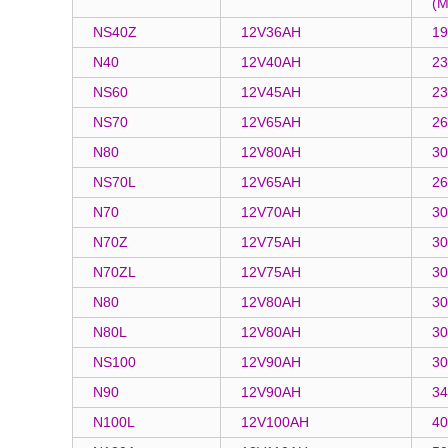
(
NS40Z
12V36AH
19
N40
12V40AH
23
NS60
12V45AH
23
NS70
12V65AH
26
N80
12V80AH
30
NS70L
12V65AH
26
N70
12V70AH
30
N70Z
12V75AH
30
N70ZL
12V75AH
30
N80
12V80AH
30
N80L
12V80AH
30
NS100
12V90AH
30
N90
12V90AH
34
N100L
12V100AH
40