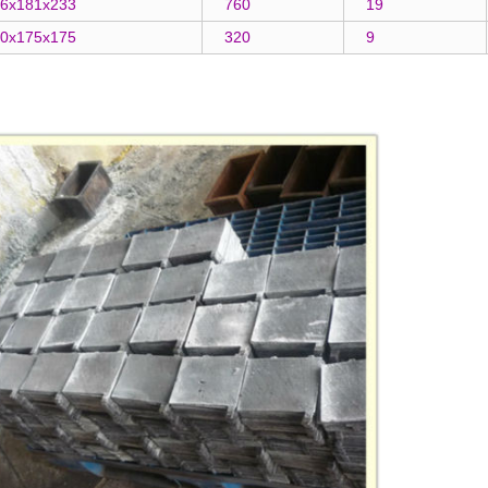
6x181x233
760
19
0x175x175
320
9