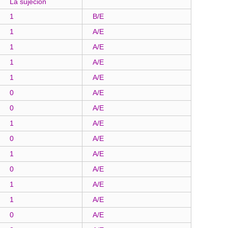
La sujeción
1
B/E
1
A/E
1
A/E
1
A/E
1
A/E
0
A/E
0
A/E
1
A/E
0
A/E
1
A/E
0
A/E
1
A/E
1
A/E
0
A/E