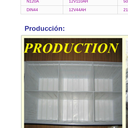
N120A
12V110AH
50
DIN44
12V44AH
21
Producción: