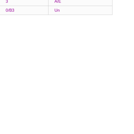
3
A/E
0/B3
Un