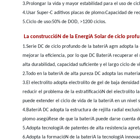
3.Prolongar la vida y mayor estabilidad para el uso de cic
4.Usar Super-C aditivos placas de plomo:Capacidad de r
5.Ciclo de uso:50% de DOD, >1200 ciclos.
La construccióN de la EnergíA Solar de ciclo pro
1.Serie DC de ciclo profundo de la bateríA agm adopta la 
mejorar la eficiencia, por lo que DC BateríA recuperar e
alta durabilidad, capacidad suficiente y el largo ciclo de v
2.Todo en la bateríA de alta pureza DC adopta las materi
3.El electrolito adopta electrolito de gel de baja densidad
reducir el problema de la estratificacióN del electrolito
puede extender el ciclo de vida de la bateríA en un nivel s
4.BateríA DC adopta la estructura de rejilla radial exclus
plomo asegúRese de que la bateríA puede darse cuenta de
5.Adopta tecnologíA de patentes de alta resistencia apre
6.Adopta la formacióN de la bateríA la tecnologíA innova