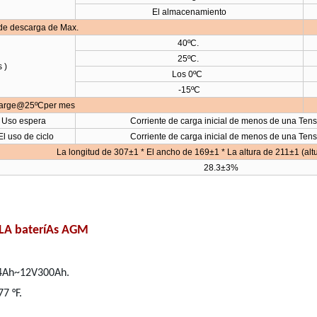
El almacenamiento
 de descarga de Max.
40ºC.
25ºC.
 )
Los 0ºC
-15ºC
charge@25ºCper mes
Uso espera
Corriente de carga inicial de menos de una Tens
El uso de ciclo
Corriente de carga inicial de menos de una Tens
La longitud de 307±1 * El ancho de 169±1 * La altura de 211±1 (altu
28.3±3%
VRLA bateríAs AGM
4Ah~12V300Ah.
7 °F.