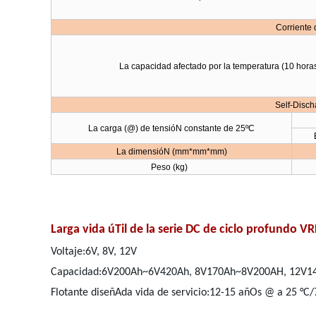
Corriente
La capacidad afectado por la temperatura (10 horas
Self-Dis
La carga (@) de tensióN constante de 25ºC
La dimensióN (mm*mm*mm)
Peso (kg)
Larga vida úTil de la serie DC de ciclo profundo 
Voltaje:6V, 8V, 12V
Capacidad:6V200Ah~6V420Ah, 8V170Ah~8V200AH, 12V1
Flotante diseñAda vida de servicio:12-15 añOs @ a 25 °C/7