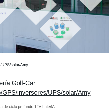
es/UPS/solar/Amy
ría Golf-Car
bo/GPS/inversores/UPS/solar/Amy
a de ciclo profundo 12V bateríA