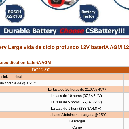
ry Larga vida de ciclo profundo 12V bateríA AGM 12
----------------------
sepcidication bateríA AGM
DC12-90
ensióN nominal
ida flotante de @ a 25°C
La tasa de 20 horas de 21,0 A 5.4V@
La tasa de 10 horas (37,8A 5.4V)
La tasa de 5 horas (66,8A 5,25V).
La tasa de 1 hora (233,3A 4,8 V)
La bateríA totalmente cargada@ 25ºC.
Descargar
Cargo