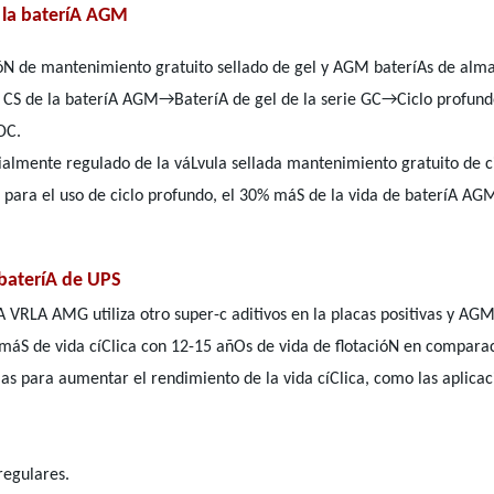
 la bateríA AGM
cióN de mantenimiento gratuito sellado de gel y AGM bateríAs de al
 CS de la bateríA AGM→BateríA de gel de la serie GC→Ciclo profund
DC.
ialmente regulado de la váLvula sellada mantenimiento gratuito de 
a para el uso de ciclo profundo, el 30% máS de la vida de bateríA AGM
 bateríA de UPS
A VRLA AMG utiliza otro super-c aditivos en la placas positivas y AG
% máS de vida cíClica con 12-15 añOs de vida de flotacióN en compar
as para aumentar el rendimiento de la vida cíClica, como las aplicaci
regulares.