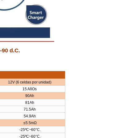
-90 d.C.
12V (6 celdas por unidad)
15 AñOs
90Ah
81Ah
71.5Ah
54.9Ah
≤5.5mΩ
-25ºC~60°C.
-25ºC~60°C.