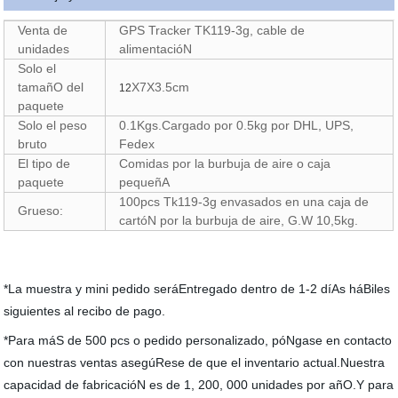
Venta de
GPS Tracker TK119-3g, cable de
unidades
alimentacióN
Solo el
tamañO del
X7X3.5cm
12
paquete
Solo el peso
0.1Kgs.Cargado por 0.5kg por DHL, UPS,
bruto
Fedex
El tipo de
Comidas por la burbuja de aire o caja
paquete
pequeñA
100pcs Tk119-3g envasados en una caja de
Grueso:
cartóN por la burbuja de aire, G.W 10,5kg.
*La muestra y mini pedido seráEntregado dentro de 1-2 díAs háBiles
siguientes al recibo de pago.
*Para máS de 500 pcs o pedido personalizado, póNgase en contacto
con nuestras ventas asegúRese de que el inventario actual.Nuestra
capacidad de fabricacióN es de 1, 200, 000 unidades por añO.Y para