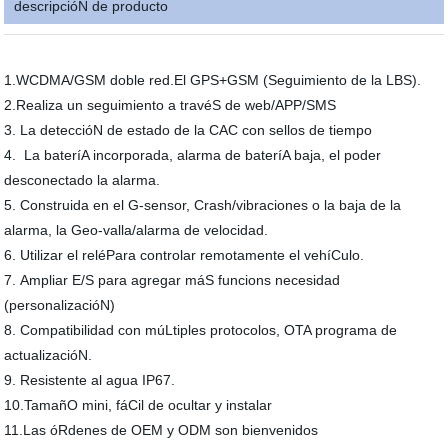
descripcióN de producto
1.WCDMA/GSM doble red.El GPS+GSM (Seguimiento de la LBS).
2.Realiza un seguimiento a travéS de web/APP/SMS
3. La deteccióN de estado de la CAC con sellos de tiempo
4. La bateríA incorporada, alarma de bateríA baja, el poder
desconectado la alarma.
5. Construida en el G-sensor, Crash/vibraciones o la baja de la
alarma, la Geo-valla/alarma de velocidad.
6. Utilizar el reléPara controlar remotamente el vehíCulo.
7. Ampliar E/S para agregar máS funcions necesidad
(personalizacióN)
8. Compatibilidad con múLtiples protocolos, OTA programa de
actualizacióN.
9. Resistente al agua IP67.
10.TamañO mini, fáCil de ocultar y instalar
11.Las óRdenes de OEM y ODM son bienvenidos