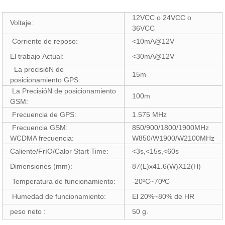
12VCC o 24VCC o
Voltaje:
36VCC
Corriente de reposo:
<10mA@12V
El trabajo Actual:
<30mA@12V
La precisióN de
15m
posicionamiento GPS:
La PrecisióN de posicionamiento
100m
GSM:
Frecuencia de GPS:
1.575 MHz
Frecuencia GSM:
850/900/1800/1900MHz
WCDMA frecuencia:
W850/W1900/W2100MHz
Caliente/FríO/Calor Start Time:
<3s,<15s,<60s
Dimensiones (mm):
87(L)x41.6(W)X12(H)
Temperatura de funcionamiento:
-20ºC~70ºC
Humedad de funcionamiento:
El 20%~80% de HR
peso neto :
50 g.