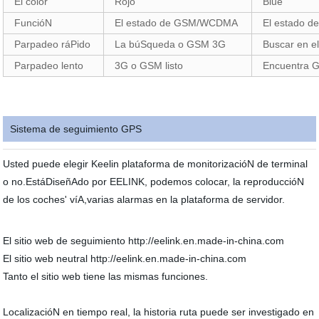
El color
Rojo
Blue
FuncióN
El estado de GSM/WCDMA
El estado d
Parpadeo ráPido
La búSqueda o GSM 3G
Buscar en e
Parpadeo lento
3G o GSM listo
Encuentra 
Sistema de seguimiento GPS
Usted puede elegir Keelin plataforma de monitorizacióN de terminal
o no.EstáDiseñAdo por EELINK, podemos colocar, la reproduccióN
de los coches' víA,varias alarmas en la plataforma de servidor.
El sitio web de seguimiento http://eelink.en.made-in-china.com
El sitio web neutral http://eelink.en.made-in-china.com
Tanto el sitio web tiene las mismas funciones.
LocalizacióN en tiempo real, la historia ruta puede ser investigado en