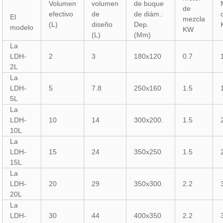
Volumen
volumen
de buque
de
efectivo
de
de diám.:
El
mezcla
(L)
diseño
Dep.
modelo
KW
(L)
(Mm)
La
LDH-
2
3
180x120
0.7
2L
La
LDH-
5
7.8
250x160
1.5
5L
La
LDH-
10
14
300x200.
1.5
10L
La
LDH-
15
24
350x250
1.5
15L
La
LDH-
20
29
350x300.
2.2
20L
La
LDH-
30
44
400x350
2.2