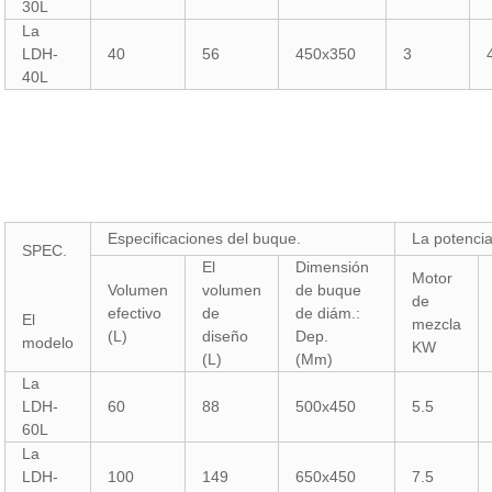
30L
La
LDH-
40
56
450x350
3
40L
Especificaciones del buque.
La potencia
SPEC.
El
Dimensión
Motor
Volumen
volumen
de buque
de
efectivo
de
de diám.:
El
mezcla
(L)
diseño
Dep.
modelo
KW
(L)
(Mm)
La
LDH-
60
88
500x450
5.5
60L
La
LDH-
100
149
650x450
7.5