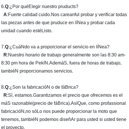
6.
Q
:¿Por quéElegir nuestro pruducts?
A
:Fuerte calidad cuido.Nos careanful probar y verificar todas
las piezas antes de que pruduce en líNea y probar cada
unidad cuando estéListo.
7.
Q
:¿CuáNdo va a proporcionar el servicio en líNea?
R
:Nuestro horario de trabajo generalmente son las 8:30 am-
8:30 pm hora de PekíN.AdemáS, fuera de horas de trabajo,
tambiéN proporcionamos servicios.
8.
Q
:¿Son la fabricacióN o de fáBrica?
R
:Sí, estamos.Garantizamos el precio que ofrecemos es el
máS razonable(precio de fáBrica).AsíQue, como profassional
fabricacióN,no sóLo nos puede proporcionar la moto que
tenemos, tambiéN podemos diseñAr para usted si usted tiene
el proyecto.