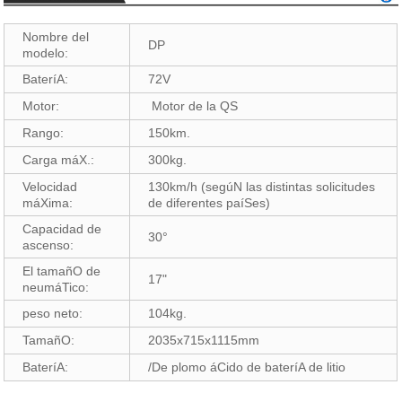
Nombre del
DP
modelo:
BateríA:
72V
Motor:
Motor de la QS
Rango:
150km.
Carga máX.:
300kg.
Velocidad
130km/h (segúN las distintas solicitudes
máXima:
de diferentes paíSes)
Capacidad de
30°
ascenso:
El tamañO de
17"
neumáTico:
peso neto:
104kg.
TamañO:
2035x715x1115mm
BateríA:
/De plomo áCido de bateríA de litio