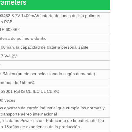
03462 3.7V 1400mAh batería de iones de litio polímero
on PCB
TP 603462
tería de polímero de litio
400mah, la capacidad de batería personalizable
 7 V-4.2V
c
st /Molex (puede ser seleccionado según demanda)
 menos de 150 mΩ
OS9001 RoHS CE IEC UL CB KC
00 veces
os envases de cartón industrial que cumpla las normas y
 transporte aéreo internacional
, los datos Power es un Fabricante de la batería de litio
on 13 años de experiencia de la producción.