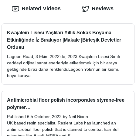
Related Videos
Reviews
Kwajalein Lisesi Yaşlıları Yıllık Sokak Boyama
Etkinliğinde İz Bırakıyor |Makale |Birleşik Devletler
Ordusu
Lagoon Road, 3 Ekim 2022'de, 2023 Kwajalein Lisesi Sınıfı
caddeyi orijinal sanat eserleriyle etiketlemek için bir araya
geldiğinde biraz daha renklendi.Lagoon Yolu'nun bir kısmı,
boya kuruya
Antimicrobial floor polish incorporates styrene-free
polymer…
Published 6th October, 2022 by Neil Nixon
UK based resin specialist, Resient Labs has launched an
antimicrobial floor polish that is claimed to combat harmful
microbes like E.coli, MRSA and S