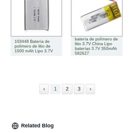
batería de polímero de
103448 Batería de
litio 3.7V China Lipo
polímero de litio de
baterías 3.7V 350mAh
1500 mAh Lipo 3.7V
582627
‹
1
2
3
›
Related Blog