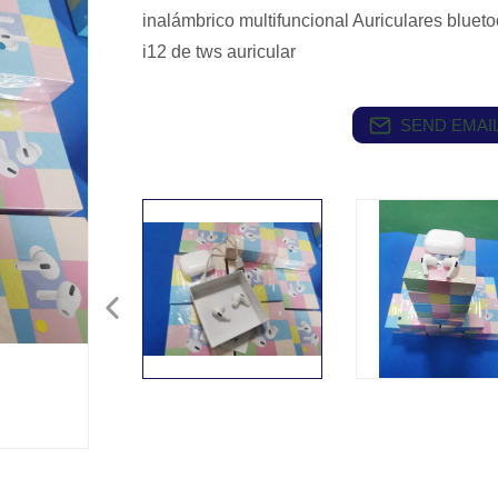
inalámbrico multifuncional Auriculares blue
i12 de tws auricular
SEND EMAIL