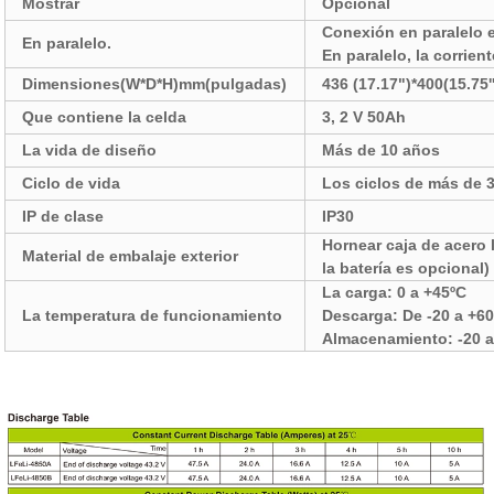
Mostrar
Opcional
Conexión en paralelo e
En paralelo.
En paralelo, la corrie
Dimensiones(W*D*H)mm(pulgadas)
436 (17.17")*400(15.75'
Que contiene la celda
3, 2 V 50Ah
La vida de diseño
Más de 10 años
Ciclo de vida
Los ciclos de más de
IP de clase
IP30
Hornear caja de acero 
Material de embalaje exterior
la batería es opcional)
La carga: 0 a +45ºC
La temperatura de funcionamiento
Descarga: De -20 a +60
Almacenamiento: -20 a