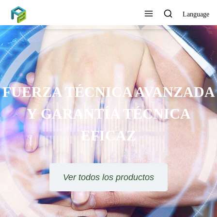
Language
NICA AVANZADA
TÍA TÉCNICA
FICAZ
s los productos