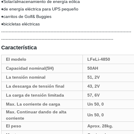
♦Solar/almacenamiento de energía eólica
♦de energía eléctrica para UPS pequeño
♦carritos de Golf& Buggies
♦bicicletas eléctricas
---------------------------------------------------------------------------------------
---------------------------------------------------------------------------
Característica
El modelo
LFeLi-4850
Capacidad nominal(5H)
50AH
La tensión nominal
51, 2V
La descarga de tensión final
43, 2V
La carga de tensión limitada
57, 6V
Max. La corriente de carga
Un 50, 0
Max. Continuar dando de alta
Un 50, 0
corriente
El peso
Aprox. 28kg.