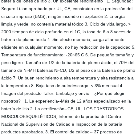
batería de iones de litio 3. Un excelente rendimiento 1. Seguridad:
Seguro Li-ion aprobado por UL, CE, construido en la protección del
circuito impreso (BMS), ningún incendio ni explosión 2. Energía
limpia y verde, no contenía material tóxico 3. Ciclo de vida largo, >
2000 tiempos de ciclo profundo en el 1C, la tasa de 6 a 8 veces de
batería de plomo ácido 4. Sin efecto memoria, carga altamente
eficiente en cualquier momento, no hay reducción de la capacidad 5.
Temperatura de funcionamiento: -20~65 C 6. De pequeño tamaño y
peso ligero: Tamaño de 1/2 de la batería de plomo ácido, el 70% del
tamaño de Ni-MH baterías Ni-CD, 1/2 el peso de la batería de plomo
ácido 7. Un buen rendimiento a alta temperatura y alta resistencia a
la temperatura 8. Baja tasa de autodescarga: < 3% mensual 4.
Imagen del producto Taller: Embalaje y envío: ¿Por qué elegir
nosotros? 1. La experiencia--Más de 12 años especializado en la
batería de litio 2. La certificación--CE, UL, LOS TRASTORNOS
MUSCULOESQUELÉTICOS, Informe de la prueba del Centro
Nacional de Supervisión de Calidad e Inspección de la batería
productos aprobados. 3. El control de calidad-- 37 proceso de