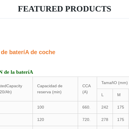
FEATURED PRODUCTS
 de bateríA de coche
 de la bateríA
TamañO (mm)
tedCapacity
Capacidad de
CCA
20/Ah)
reserva (min)
(A)
L
M
100
660.
242
175
120
720.
278
175