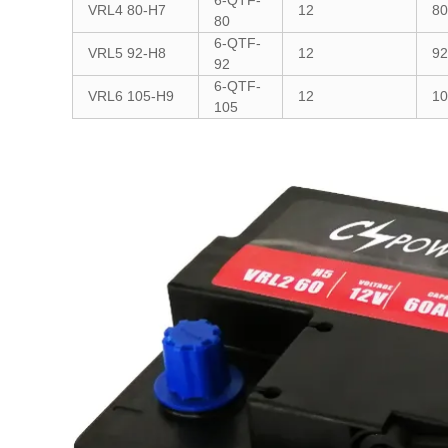
6-QTF-
VRL4 80-H7
12
80
80
6-QTF-
VRL5 92-H8
12
92
92
6-QTF-
VRL6 105-H9
12
10
105