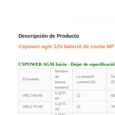
Descripción de Producto
Cspower agm 12V bateríA de coche MF
CSPOWER AGM Inicio - Dejar de especificacióN
Nombre
de
La tensióN
Ra
El modelo
marca
nominal (V).
(C
nacional
6-QTF-
VRL2 60-H5
12
60
60
6-QTF-
VRL3 70-H6
12
70
70