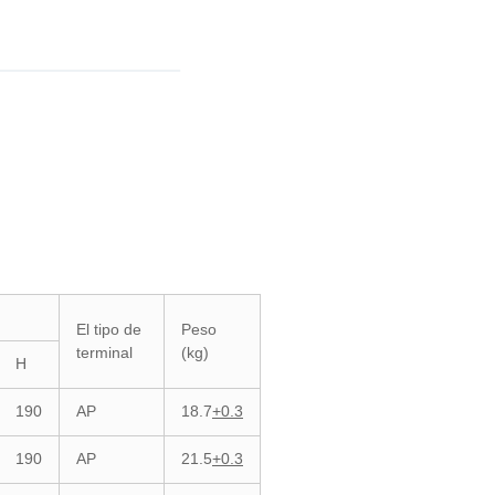
El tipo de
Peso
terminal
(kg)
H
190
AP
18.7
+0.3
190
AP
21.5
+0.3