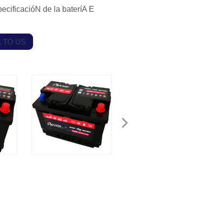
ificacióN de la bateríA E
 TO US