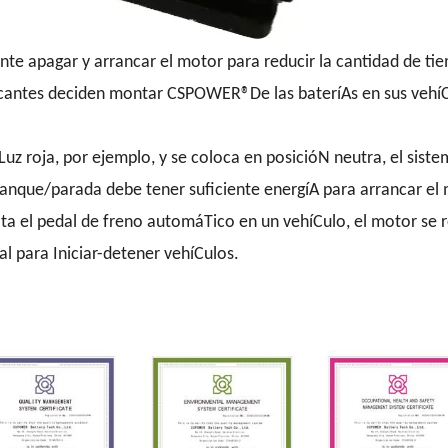
e apagar y arrancar el motor para reducir la cantidad de tie
cantes deciden montar CSPOWER®De las bateríAs en sus vehíCu
z roja, por ejemplo, y se coloca en posicióN neutra, el sist
ranque/parada debe tener suficiente energíA para arrancar el
uelta el pedal de freno automáTico en un vehíCulo, el motor s
al para Iniciar-detener vehíCulos.