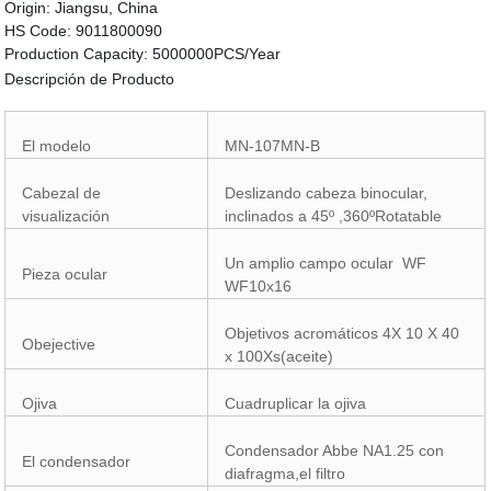
Origin:
Jiangsu, China
HS Code:
9011800090
Production Capacity:
5000000PCS/Year
Descripción de Producto
El modelo
MN-107MN-B
Cabezal de
Deslizando cabeza binocular,
visualización
inclinados a 45º ,360ºRotatable
Un amplio campo ocular WF
Pieza ocular
WF10x16
Objetivos acromáticos 4X 10 X 40
Obejective
x 100Xs(aceite)
Ojiva
Cuadruplicar la ojiva
Condensador Abbe NA1.25 con
El condensador
diafragma,el filtro