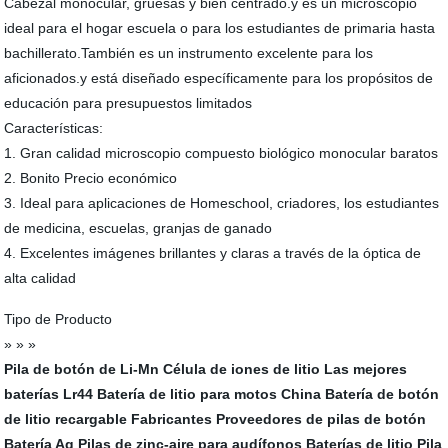
Cabezal monocular, gruesas y bien centrado.y es un microscopio
ideal para el hogar escuela o para los estudiantes de primaria hasta
bachillerato.También es un instrumento excelente para los
aficionados.y está diseñado específicamente para los propósitos de
educación para presupuestos limitados
Características:
1. Gran calidad microscopio compuesto biológico monocular baratos
2. Bonito Precio económico
3. Ideal para aplicaciones de Homeschool, criadores, los estudiantes
de medicina, escuelas, granjas de ganado
4. Excelentes imágenes brillantes y claras a través de la óptica de
alta calidad
Tipo de Producto
» » »
Pila de botón de Li-Mn
Célula de iones de litio
Las mejores
baterías Lr44
Batería de litio para motos
China Batería de botón
de litio recargable Fabricantes
Proveedores de pilas de botón
Batería Ag
Pilas de zinc-aire para audífonos
Baterías de litio
Pila