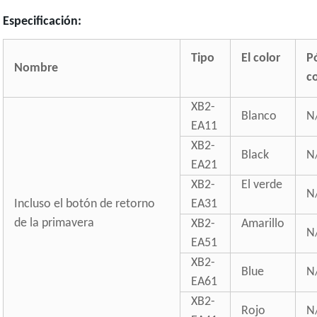
Especificación:
Tipo
El color
P
Nombre
c
XB2-
Blanco
N
EA11
XB2-
Black
N
EA21
XB2-
El verde
N
Incluso el botón de retorno
EA31
de la primavera
XB2-
Amarillo
N
EA51
XB2-
Blue
N
EA61
XB2-
Rojo
N