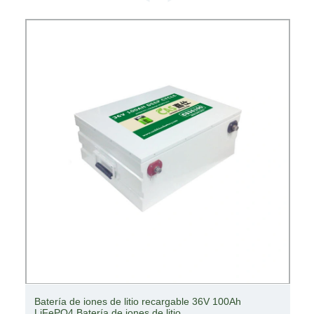
Batería recargable 26650 4s15p 12V 50ah LiFePO4
Batería de iones de litio