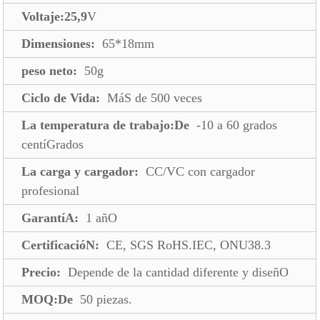
Voltaje:25,9
V
Dimensiones:
65*18mm
peso neto:
50g
Ciclo de Vida:
MáS de 500 veces
La temperatura de trabajo:De
-10 a 60 grados
centíGrados
La carga y cargador:
CC/VC con cargador
profesional
GarantíA:
1 añO
CertificacióN:
CE, SGS RoHS.IEC, ONU38.3
Precio:
Depende de la cantidad diferente y diseñO
MOQ:De
50 piezas.