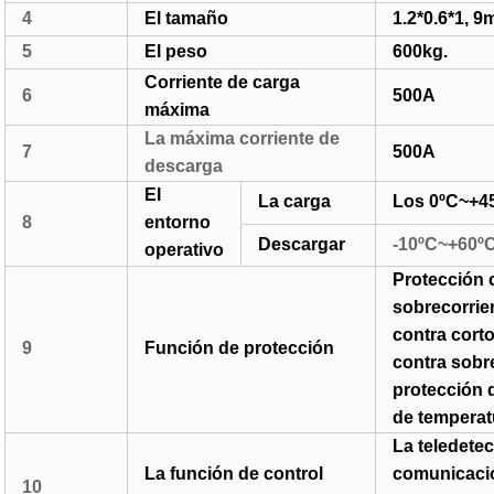
4
El tamaño
1.2*0.6*1, 9
5
El peso
600kg.
Corriente de carga
6
500A
máxima
La máxima corriente de
7
500A
descarga
El
La carga
Los 0ºC~+4
8
entorno
Descargar
-10ºC~+60º
operativo
Protección 
sobrecorrie
contra corto
9
Función de protección
contra sobre
protección d
de temperat
La teledetec
La función de control
comunicació
10