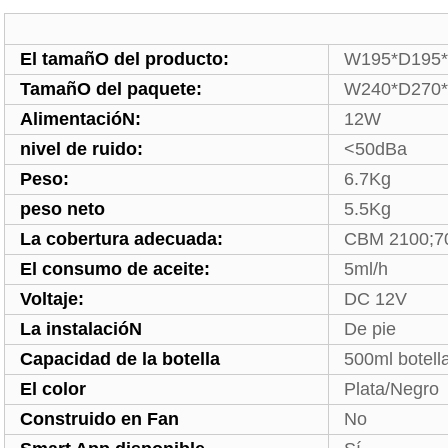
El tamañO del producto:
W195*D195
TamañO del paquete:
W240*D270
AlimentacióN:
12W
nivel de ruido:
<50dBa
Peso
:
6.7Kg
peso neto
5.5Kg
La cobertura adecuada:
CBM 2100;70
El consumo de aceite:
5ml/h
Voltaje:
DC 12V
La instalacióN
De pie
Capacidad de la botella
500ml botella
El color
Plata/Negro
Construido en Fan
No